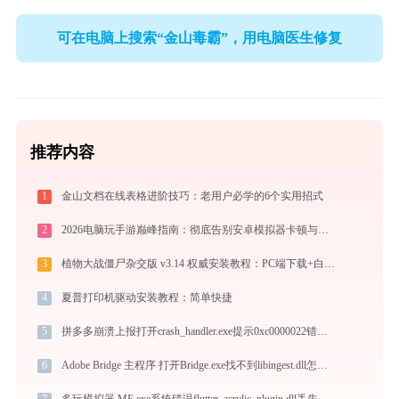
可在电脑上搜索“金山毒霸”，用电脑医生修复
推荐内容
1
金山文档在线表格进阶技巧：老用户必学的6个实用招式
2
2026电脑玩手游巅峰指南：彻底告别安卓模拟器卡顿与捆绑，体验官方原生多端互通
3
植物大战僵尸杂交版 v3.14 权威安装教程：PC端下载+白屏闪退完美解决
4
夏普打印机驱动安装教程：简单快捷
5
拼多多崩溃上报打开crash_handler.exe提示0xc0000022错误码怎么办
6
Adobe Bridge 主程序 打开Bridge.exe找不到libingest.dll怎么办