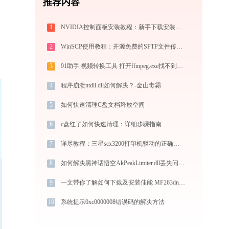
推荐内容
1
NVIDIA控制面板安装教程：新手下载安装完整指南
2
WinSCP使用教程：开源免费的SFTP文件传输工具，运维必备远程管理利器
3
91助手 视频转换工具 打开ffmpeg.exe找不到avdevice-58.dll怎么办
4
程序崩溃ntdll.dll如何解决？-金山毒霸
5
如何快速清理C盘文档释放空间
6
c盘红了如何快速清理：详细步骤指南
7
详尽教程：三星scx3200打印机驱动的正确下载与安装方式
8
如何解决黑神话悟空AkPeakLimiter.dll丢失问题？
9
一文带你了解如何下载及安装佳能 MF263dn打印机驱动
10
系统提示0xc0000008错误码的解决方法