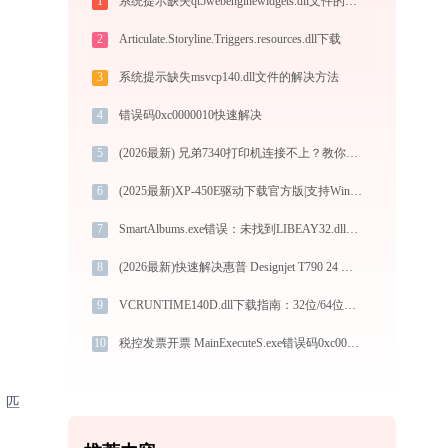
1
系统提示缺失qt5webenginewidgets.dll文件的解决方法
2
Articulate.Storyline.Triggers.resources.dll下载
3
系统提示缺失msvcp140.dll文件的解决方法
4
错误码0xc0000010快速解决
5
(2026最新) 兄弟7340打印机连接不上？教你快速解决 - 金山毒霸
6
(2025最新)XP-450E驱动下载官方版|支持Win10/Win11
7
SmartAlbums.exe错误：未找到LIBEAY32.dll如何修复？
8
(2026最新)快速解决惠普 Designjet T790 24 英寸 PostScript ePrinter (CR648A)打印机驱动安装问题，这篇文章告诉你方法
9
VCRUNTIME140D.dll下载指南：32位/64位系统官方免费解决方案
10
税控发票开票 MainExecuteS.exe错误码0xc000000d处理办法
、匹