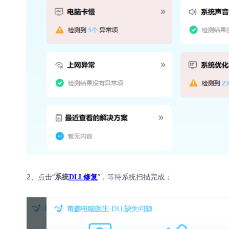
2、点击“
”，等待系统扫描完成；
系统
DLL修复