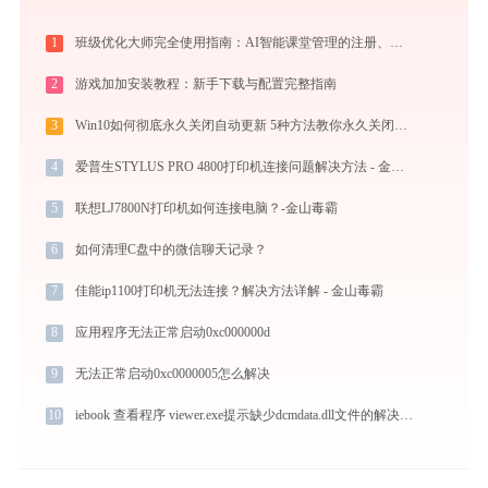
1
班级优化大师完全使用指南：AI智能课堂管理的注册、实操与效率提升全攻略（2026最新）
2
游戏加加安装教程：新手下载与配置完整指南
3
Win10如何彻底永久关闭自动更新 5种方法教你永久关闭win10自动更新
4
爱普生STYLUS PRO 4800打印机连接问题解决方法 - 金山毒霸
5
联想LJ7800N打印机如何连接电脑？-金山毒霸
6
如何清理C盘中的微信聊天记录？
7
佳能ip1100打印机无法连接？解决方法详解 - 金山毒霸
8
应用程序无法正常启动0xc000000d
9
无法正常启动0xc0000005怎么解决
10
iebook 查看程序 viewer.exe提示缺少dcmdata.dll文件的解决办法