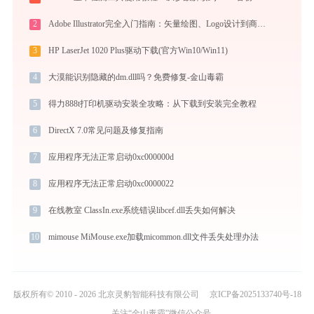
2
Adobe Illustrator完全入门指南：矢量绘图、Logo设计到商业插画的必备工具详解
3
HP LaserJet 1020 Plus驱动下载(官方Win10/Win11)
4
大漠能识别隐藏的dm.dll吗？免费修复-金山毒霸
5
得力888t打印机驱动安装全攻略：从下载到安装完全教程
6
DirectX 7.0常见问题及修复指南
7
应用程序无法正常启动0xc000000d
8
应用程序无法正常启动0xc0000022
9
在线教室 ClassIn.exe系统错误libcef.dll丢失如何解决
10
mimouse MiMouse.exe加载micommon.dll文件丢失处理办法
版权所有© 2010 - 2026 北京灵豹智能科技有限公司
京ICP备2025133740号-18
关注“金山毒霸”微信公众号