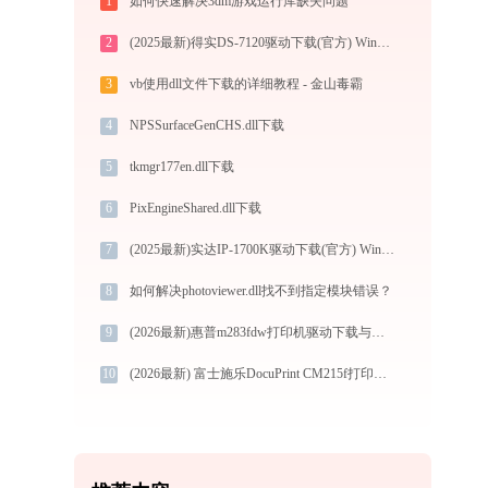
1
如何快速解决3dm游戏运行库缺失问题
2
(2025最新)得实DS-7120驱动下载(官方) Win10/Win11兼容
3
vb使用dll文件下载的详细教程 - 金山毒霸
4
NPSSurfaceGenCHS.dll下载
5
tkmgr177en.dll下载
6
PixEngineShared.dll下载
7
(2025最新)实达IP-1700K驱动下载(官方) Win10/Win11兼容
8
如何解决photoviewer.dll找不到指定模块错误？
9
(2026最新)惠普m283fdw打印机驱动下载与安装教程：新手也能轻松搞定
10
(2026最新) 富士施乐DocuPrint CM215f打印机连接问题解决方法 -金山毒霸