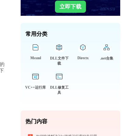
立即下载
常用分类
Msxml
Directx
DLL文件下
.net合集
载
的
能下
VC++运行库
DLL修复工
具
热门内容