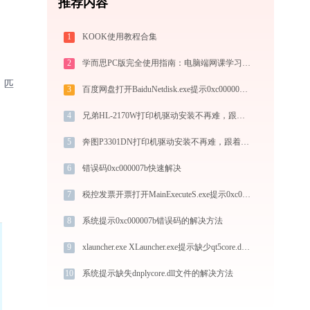
推荐内容
1
KOOK使用教程合集
2
学而思PC版完全使用指南：电脑端网课学习从安装到高效上课（2026最新）
、匹
3
百度网盘打开BaiduNetdisk.exe提示0xc000007b错误码怎么办
4
兄弟HL-2170W打印机驱动安装不再难，跟着这些步骤一学就会
5
奔图P3301DN打印机驱动安装不再难，跟着这些步骤一学就会
6
错误码0xc000007b快速解决
7
税控发票开票打开MainExecuteS.exe提示0xc000000d错误码怎么办
8
系统提示0xc000007b错误码的解决方法
9
xlauncher.exe XLauncher.exe提示缺少qt5core.dll文件的解决办法
10
系统提示缺失dnplycore.dll文件的解决方法