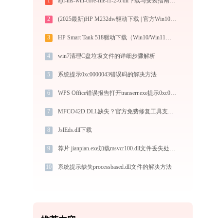
1
api-ms-win-core-file-l1-2-0.dll下载与安装指南：解决DLL缺失问题的完整方案
2
(2025最新)HP M232dw驱动下载 | 官方Win10/Win11兼容
3
HP Smart Tank 518驱动下载（Win10/Win11）官方安装图文教程
4
win7清理C盘垃圾文件的详细步骤解析
5
系统提示0xc0000043错误码的解决方法
6
WPS Office错误报告打开transerr.exe提示0xc000000d错误码怎么办
7
MFCO42D.DLL缺失？官方免费修复工具支持32/64位一键修复
8
JslEds.dll下载
9
荐片 jianpian.exe加载msvcr100.dll文件丢失处理办法
10
系统提示缺失processbased.dll文件的解决方法