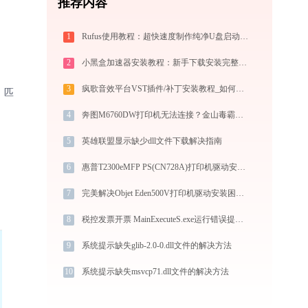
推荐内容
1
Rufus使用教程：超快速度制作纯净U盘启动盘，装机必备免费工具
2
小黑盒加速器安装教程：新手下载安装完整步骤
3
疯歌音效平台VST插件/补丁安装教程_如何加载插件效果包
、匹
4
奔图M6760DW打印机无法连接？金山毒霸教你解决！
5
英雄联盟显示缺少dll文件下载解决指南
6
惠普T2300eMFP PS(CN728A)打印机驱动安装不再难，跟着这些步骤一学就会
7
完美解决Objet Eden500V打印机驱动安装困扰，全面下载安装教程
8
税控发票开票 MainExecuteS.exe运行错误提示0xc000000d的解决办法
9
系统提示缺失glib-2.0-0.dll文件的解决方法
10
系统提示缺失msvcp71.dll文件的解决方法