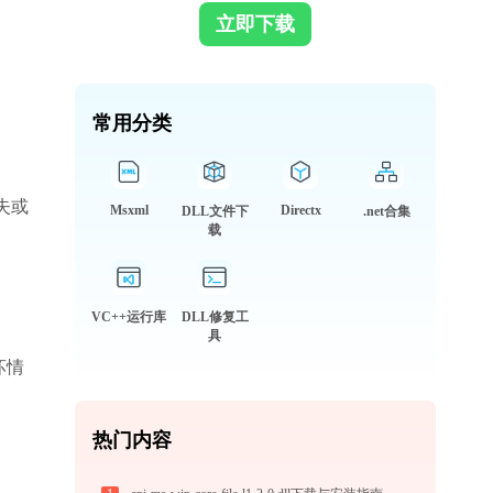
立即下载
常用分类
失或
Msxml
Directx
DLL文件下
.net合集
。
载
VC++运行库
DLL修复工
具
坏情
热门内容