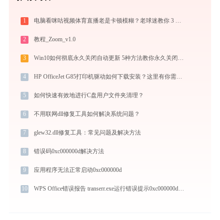
1
电脑看咪咕视频体育直播老是卡顿模糊？老球迷教你 3 招搞定超清原画低延迟
2
教程_Zoom_v1.0
3
Win10如何彻底永久关闭自动更新 5种方法教你永久关闭win10自动更新
4
HP OfficeJet G85打印机驱动如何下载安装？这里有你需要的所有信息
5
如何快速有效地进行C盘用户文件夹清理？
6
不用联网dll修复工具如何解决系统问题？
7
glew32.dll修复工具：常见问题及解决方法
8
错误码0xc000000d解决方法
9
应用程序无法正常启动0xc000000d
10
WPS Office错误报告 transerr.exe运行错误提示0xc000000d的解决办法