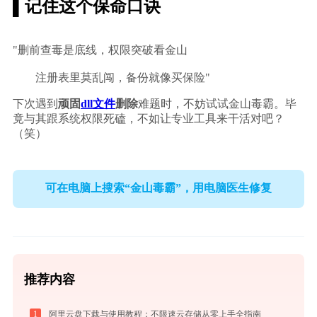
▌记住这个保命口诀
"删前查毒是底线，权限突破看金山
        注册表里莫乱闯，备份就像买保险"
下次遇到
顽固
dll文件
删除
难题时，不妨试试金山毒霸。毕
竟与其跟系统权限死磕，不如让专业工具来干活对吧？
（笑）
可在电脑上搜索“金山毒霸”，用电脑医生修复
推荐内容
1
阿里云盘下载与使用教程：不限速云存储从零上手全指南