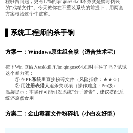
程驻留
问题，更有17%的qingnse64.dll本身就是病毒伪装
的"戏精文件"。今天教你在不重装系统的前提下，用两套
方案根治这个牛皮癣。
▌系统工程师的杀手锏
方案一：Windows原生组合拳（适合技术宅）
按下
Win+R
输入taskkill /f /im qingnse64.dll时手抖了吗？试试
这个暴力流：
        ① 在
PE系统
里直接粉碎文件（风险指数：★★☆）
        ② 用
注册表猎人
追杀关联项（操作难度：Pro级）
温馨提示：本操作可能引发系统"分手警告"，建议搭配系
统还原点食用
方案二：金山毒霸文件粉碎机（小白友好型）