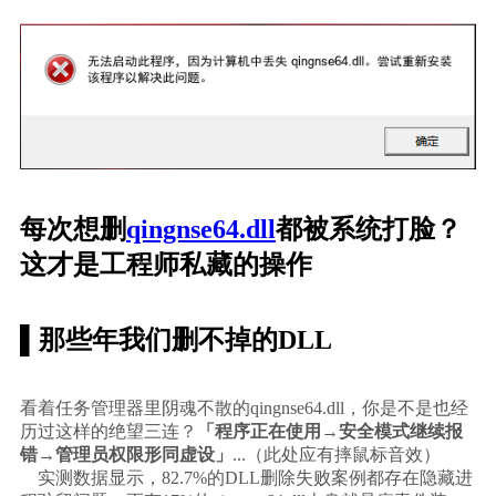
每次想删
qingnse64.dll
都被系统打脸？
这才是工程师私藏的操作
▌那些年我们删不掉的DLL
看着任务管理器里阴魂不散的qingnse64.dll，你是不是也经
历过这样的绝望三连？
「程序正在使用→安全模式继续报
错→管理员权限形同虚设」
...（此处应有摔鼠标音效）
    实测数据显示，82.7%的DLL删除失败案例都存在
隐藏进