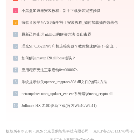
2
小黑盒加速器安装教程：新手下载安装完整步骤
3
疯歌音效平台VST插件/补丁安装教程_如何加载插件效果包
4
最新己停止运 ntdll.dll的解决方法-金山毒霸
5
理光SP C352DN打印机连接失败？教你快速解决！-金山毒霸
6
如何解决msvcp120.dll boss错误？
7
应用程序无法正常启动0xc000007b
8
系统提示缺失opencv_imgproc480d.dll文件的解决方法
9
netcaupdater netca_updater_exe.exe系统错误netca_crypto.dll丢失如何解决
10
Jolimark HX-210D驱动下载(官方Win10/Win11)
版权所有© 2010 - 2026 北京灵豹智能科技有限公司
京ICP备2025133740号-18
关注“金山毒霸”微信公众号