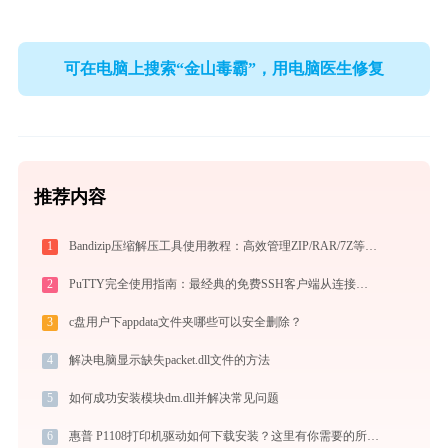
可在电脑上搜索“金山毒霸”，用电脑医生修复
推荐内容
1
Bandizip压缩解压工具使用教程：高效管理ZIP/RAR/7Z等30+格式的免费压缩神器
2
PuTTY完全使用指南：最经典的免费SSH客户端从连接到精通（2026最新）
3
c盘用户下appdata文件夹哪些可以安全删除？
4
解决电脑显示缺失packet.dll文件的方法
5
如何成功安装模块dm.dll并解决常见问题
6
惠普 P1108打印机驱动如何下载安装？这里有你需要的所有信息