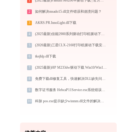
1
(2025最新)Pantum M6200W驱动下载 | 官方Win10/Win11支持
2
如何解决msado15.dll文件错误和崩溃问题？
3
AKRS.PR.InnoLight.dll下载
4
(2025最新)佳能2900系列驱动打印机驱动下载与安装指南
5
(2026最新)三星CLX-2160打印机驱动下载安装步骤详细解析，让安装更简单
6
tkejhlp.dll下载
7
(2025最新)HP M233dw驱动下载 Win10/Win11官方版
8
免费下载dll修复工具，快速解决DLL缺失问题-金山毒霸
9
数字证书服务 HebcaP11Service.exe系统错误hebcasealbase.dll丢失如何解决
10
科脉 pos.exe提示缺少winmm.dll文件的解决办法