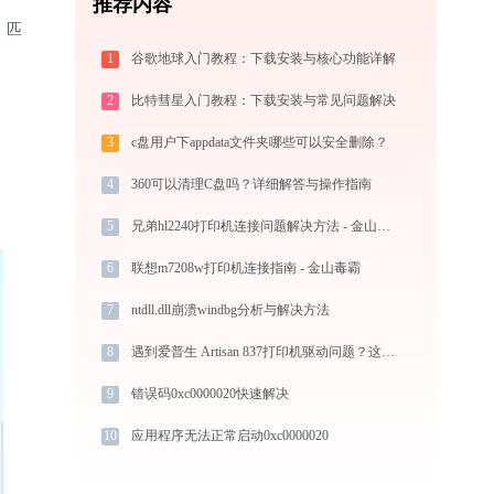
推荐内容
、匹
1
谷歌地球入门教程：下载安装与核心功能详解
2
比特彗星入门教程：下载安装与常见问题解决
3
c盘用户下appdata文件夹哪些可以安全删除？
4
360可以清理C盘吗？详细解答与操作指南
5
兄弟hl2240打印机连接问题解决方法 - 金山毒霸
6
联想m7208w打印机连接指南 - 金山毒霸
7
ntdll.dll崩溃windbg分析与解决方法
8
遇到爱普生 Artisan 837打印机驱动问题？这里有最全的下载及安装指导
9
错误码0xc0000020快速解决
10
应用程序无法正常启动0xc0000020