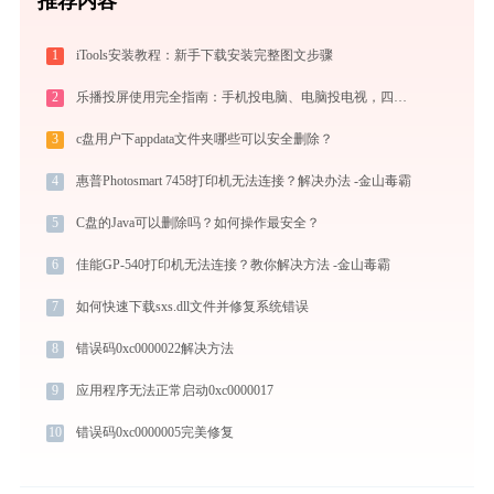
推荐内容
1
iTools安装教程：新手下载安装完整图文步骤
2
乐播投屏使用完全指南：手机投电脑、电脑投电视，四种连接方式一篇讲透
3
c盘用户下appdata文件夹哪些可以安全删除？
4
惠普Photosmart 7458打印机无法连接？解决办法 -金山毒霸
5
C盘的Java可以删除吗？如何操作最安全？
6
佳能GP-540打印机无法连接？教你解决方法 -金山毒霸
7
如何快速下载sxs.dll文件并修复系统错误
8
错误码0xc0000022解决方法
9
应用程序无法正常启动0xc0000017
10
错误码0xc0000005完美修复