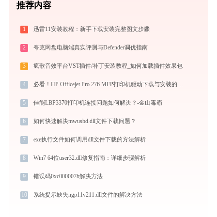
推荐内容
1
迅雷11安装教程：新手下载安装完整图文步骤
2
夸克网盘电脑端真实评测与Defender调优指南
3
疯歌音效平台VST插件/补丁安装教程_如何加载插件效果包
4
必看！HP Officejet Pro 276 MFP打印机驱动下载与安装的正确姿势
5
佳能LBP3370打印机连接问题如何解决？-金山毒霸
6
如何快速解决mwusbd.dll文件下载问题？
7
exe执行文件如何调用dll文件下载的方法解析
8
Win7 64位user32.dll修复指南：详细步骤解析
9
错误码0xc000007b解决方法
10
系统提示缺失ngp11v211.dll文件的解决方法