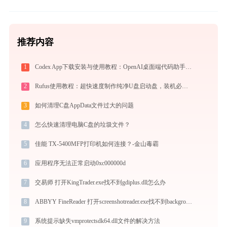
推荐内容
1
Codex App下载安装与使用教程：OpenAI桌面端代码助手从入门到高效协作
2
Rufus使用教程：超快速度制作纯净U盘启动盘，装机必备免费工具
3
如何清理C盘AppData文件过大的问题
4
怎么快速清理电脑C盘的垃圾文件？
5
佳能 TX-5400MFP打印机如何连接？-金山毒霸
6
应用程序无法正常启动0xc000000d
7
交易师 打开KingTrader.exe找不到gdiplus.dll怎么办
8
ABBYY FineReader 打开screenshotreader.exe找不到backgroundexecutor.dll怎么办
9
系统提示缺失vmprotectsdk64.dll文件的解决方法