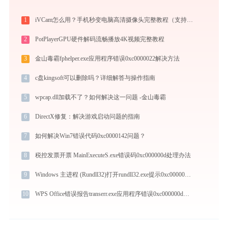
1
iVCam怎么用？手机秒变电脑高清摄像头完整教程（支持WiFi/USB双模式）
2
PotPlayerGPU硬件解码流畅播放4K视频完整教程
3
金山毒霸fphelper.exe应用程序错误0xc0000022解决方法
4
c盘kingsoft可以删除吗？详细解答与操作指南
5
wpcap.dll加载不了？如何解决这一问题 -金山毒霸
6
DirectX修复：解决游戏启动问题的指南
7
如何解决Win7错误代码0xc0000142问题？
8
税控发票开票 MainExecuteS.exe错误码0xc000000d处理办法
9
Windows 主进程 (Rundll32)打开rundll32.exe提示0xc0000008错误码怎么办
10
WPS Office错误报告transerr.exe应用程序错误0xc000000d解决方法