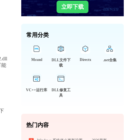
立即下载
常用分类
ll
Msxml
Directx
DLL文件下
.net合集
可能
载
VC++运行库
DLL修复工
具
以下
热门内容
。