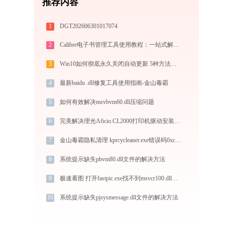
推荐内容
1
DGT202606301017074
2
Calibre电子书管理工具使用教程：一站式解决电子书格式转换、元数据管理与设备同步
3
Win10如何彻底永久关闭自动更新 5种方法教你永久关闭win10自动更新
4
最新baidu .dll修复工具使用指南-金山毒霸
5
如何有效解决msvbvm60.dll压缩问题
6
完美解决理光Aficio CL2000打印机驱动安装困扰，全面下载安装教程
7
金山毒霸隐私清理 kprcycleaner.exe错误码0xc0000043处理办法
8
系统提示缺失pbvm80.dll文件的解决方法
9
极速看图 打开fastpic.exe找不到msvcr100.dll怎么办
10
系统提示缺失pjsysmessage.dll文件的解决方法