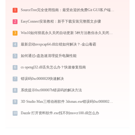
1
SourceTree完全使用指南：最受欢迎的免费Git GUI客户端从入门到精通（2026最新）
2
EasyConnect安装教程：新手下载安装完整图文步骤
3
Win10如何彻底永久关闭自动更新 5种方法教你永久关闭win10自动更新
4
最新启动nvspcap64.dll出错如何解决？-金山毒霸
5
如何通过c盘急速清理提升电脑性能
6
cs opengl32.dll丢失怎么办？快速修复指南
7
错误码0xc0000020快速解决
8
系统提示0xc000007b错误码的解决方法
9
3D Studio Max三维动画软件 3dsmax.exe错误码0xc0000022处理办法
10
Dazzle 打开资料软件.exe找不到msvcr100.dll怎么办