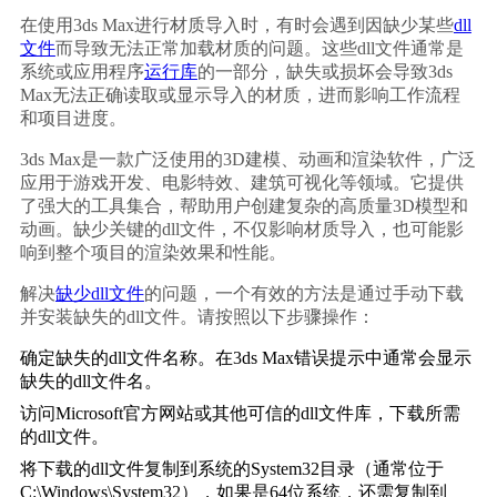
在使用3ds Max进行材质导入时，有时会遇到因缺少某些
dll
文件
而导致无法正常加载材质的问题。这些dll文件通常是
系统或应用程序
运行库
的一部分，缺失或损坏会导致3ds 
Max无法正确读取或显示导入的材质，进而影响工作流程
和项目进度。
3ds Max是一款广泛使用的3D建模、动画和渲染软件，广泛
应用于游戏开发、电影特效、建筑可视化等领域。它提供
了强大的工具集合，帮助用户创建复杂的高质量3D模型和
动画。缺少关键的dll文件，不仅影响材质导入，也可能影
响到整个项目的渲染效果和性能。
解决
缺少dll文件
的问题，一个有效的方法是通过手动下载
并安装缺失的dll文件。请按照以下步骤操作：
确定缺失的dll文件名称。在3ds Max错误提示中通常会显示
缺失的dll文件名。
访问Microsoft官方网站或其他可信的dll文件库，下载所需
的dll文件。
将下载的dll文件复制到系统的System32目录（通常位于
C:\Windows\System32），如果是64位系统，还需复制到