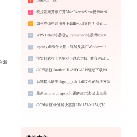
1
mono.dll下载
2
税控发票开票打开MainExecuteS.exe提示0xc000000d错误码怎么办
3
如何在Qt中调用并下载lib和dll文件？-金山毒霸
4
WPS Office错误报告 transerr.exe错误码0xc000000d处理办法
5
ieproxy.dll有什么用：详解及其在Windows中的角色
6
得实针式打印机驱动下载官方版 | 兼容Win10/Win11
适合新
7
(2025最新)Brother HL-MFC-1819驱动下载Win10/Win11安装教程
8
系统提示缺失libgcc_s_seh-1.dll文件的解决方法
9
最新ieshims.dll gpsvc问题解决方法-金山毒霸
10
(2026最新)快速解决惠普LJM153-M154打印机驱动安装问题，这篇文章告诉你方法