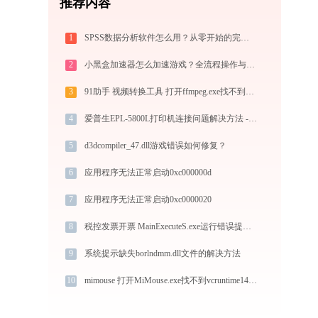
推荐内容
1
SPSS数据分析软件怎么用？从零开始的完整操作指南（附实战案例）
2
小黑盒加速器怎么加速游戏？全流程操作与节点选择指南
3
91助手 视频转换工具 打开ffmpeg.exe找不到avdevice-58.dll怎么办
4
爱普生EPL-5800L打印机连接问题解决方法 -金山毒霸
5
d3dcompiler_47.dll游戏错误如何修复？
6
应用程序无法正常启动0xc000000d
7
应用程序无法正常启动0xc0000020
8
税控发票开票 MainExecuteS.exe运行错误提示0xc000000d的解决办法
9
系统提示缺失borlndmm.dll文件的解决方法
10
mimouse 打开MiMouse.exe找不到vcruntime140.dll怎么办