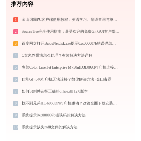
推荐内容
1
金山词霸PC客户端使用教程：英语学习、翻译查词与单词记忆的一站式语言助手
2
SourceTree完全使用指南：最受欢迎的免费Git GUI客户端从入门到精通（2026最新）
3
百度网盘打开BaiduNetdisk.exe提示0xc000007b错误码怎么办
4
C盘忽然爆满怎么处理？有效解决方法详解
5
惠普Color LaserJet Enterprise M750n(D3L09A)打印机连接问题解决方法 - 金山毒霸
6
佳能GP-540打印机无法连接？教你解决方法 -金山毒霸
7
如何识别并选择正确的office.dll 12.0版本
8
找不到兄弟HL-6050DN打印机驱动？这篇全面下载安装指南帮到你
9
系统提示0xc000007b错误码的解决方法
10
系统提示缺失ntdll文件的解决方法