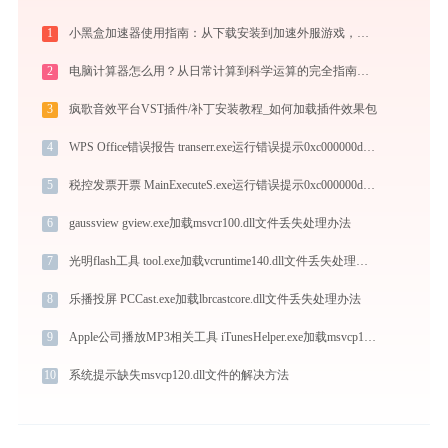
1
小黑盒加速器使用指南：从下载安装到加速外服游戏，免费版够用吗
2
电脑计算器怎么用？从日常计算到科学运算的完全指南（附隐藏功能）
3
疯歌音效平台VST插件/补丁安装教程_如何加载插件效果包
4
WPS Office错误报告 transerr.exe运行错误提示0xc000000d的解决办法
5
税控发票开票 MainExecuteS.exe运行错误提示0xc000000d的解决办法
6
gaussview gview.exe加载msvcr100.dll文件丢失处理办法
7
光明flash工具 tool.exe加载vcruntime140.dll文件丢失处理办法
8
乐播投屏 PCCast.exe加载lbrcastcore.dll文件丢失处理办法
9
Apple公司播放MP3相关工具 iTunesHelper.exe加载msvcp140.dll文件丢失处理办法
10
系统提示缺失msvcp120.dll文件的解决方法