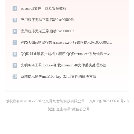
4
scrrun.dll文件下载及安装教程
5
应用程序无法正常启动0xc000007b
6
应用程序无法正常启动0xc0000005
7
WPS Office错误报告 transerr.exe运行错误提示0xc000000d的解决办法
8
QQ即时通讯客户端相关程序 QQExternal.exe系统错误msvcr100.dll丢失如何解决
9
光明flash工具 tool.exe加载common.dll文件丢失处理办法
10
系统提示缺失tms5100_key_32.dll文件的解决方法
版权所有© 2010 - 2026 北京灵豹智能科技有限公司
京ICP备2025133740号-18
关注“金山毒霸”微信公众号