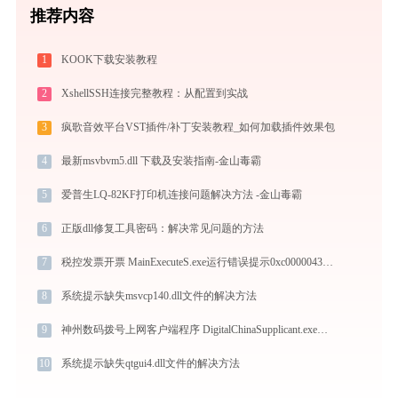
推荐内容
1
KOOK下载安装教程
2
XshellSSH连接完整教程：从配置到实战
3
疯歌音效平台VST插件/补丁安装教程_如何加载插件效果包
4
最新msvbvm5.dll 下载及安装指南-金山毒霸
5
爱普生LQ-82KF打印机连接问题解决方法 -金山毒霸
6
正版dll修复工具密码：解决常见问题的方法
7
税控发票开票 MainExecuteS.exe运行错误提示0xc0000043的解决办法
8
系统提示缺失msvcp140.dll文件的解决方法
9
神州数码拨号上网客户端程序 DigitalChinaSupplicant.exe提示缺少wpcap.dll文件的解决办法
10
系统提示缺失qtgui4.dll文件的解决方法