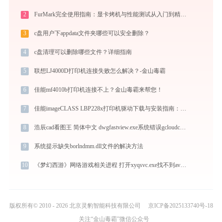
2
FurMark完全使用指南：显卡烤机与性能测试从入门到精通（2026最新）
3
c盘用户下appdata文件夹哪些可以安全删除？
4
c盘清理可以删除哪些文件？详细指南
5
联想LJ4000D打印机连接失败怎么解决？-金山毒霸
6
佳能mf4010b打印机连接不上？金山毒霸来帮您！
7
佳能imageCLASS LBP228x打印机驱动下载与安装指南：一步步教您操作
8
浩辰cad看图王 简体中文 dwgfastview.exe系统错误gcloudcomm.dll丢失如何解决
9
系统提示缺失borlndmm.dll文件的解决方法
10
《梦幻西游》网络游戏相关进程 打开xyqsvc.exe找不到avcodec-58.dll怎么办
版权所有© 2010 - 2026 北京灵豹智能科技有限公司
京ICP备2025133740号-18
关注“金山毒霸”微信公众号