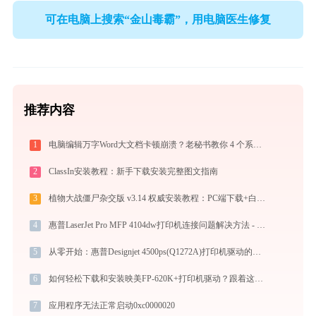
可在电脑上搜索“金山毒霸”，用电脑医生修复
推荐内容
1
电脑编辑万字Word大文档卡顿崩溃？老秘书教你 4 个系统级优化设置与避坑神技
2
ClassIn安装教程：新手下载安装完整图文指南
3
植物大战僵尸杂交版 v3.14 权威安装教程：PC端下载+白屏闪退完美解决
4
惠普LaserJet Pro MFP 4104dw打印机连接问题解决方法 - 金山毒霸
5
从零开始：惠普Designjet 4500ps(Q1272A)打印机驱动的下载及安装流程
6
如何轻松下载和安装映美FP-620K+打印机驱动？跟着这篇指南走
7
应用程序无法正常启动0xc0000020