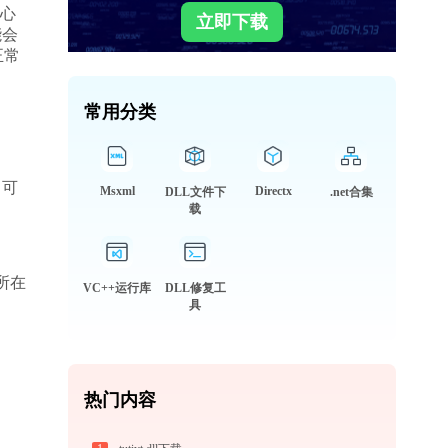
心
立即下载
能会
正常
常用分类
，可
Msxml
Directx
DLL文件下
.net合集
载
所在
VC++运行库
DLL修复工
具
热门内容