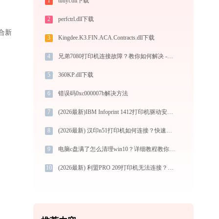
1
tutiyt.dll下载
2
perfctrl.dll下载
适合新
3
Kingdee.K3.FIN.ACA.Contracts.dll下载
4
兄弟7080打印机连接故障？教你如何解决 -金山毒霸
5
360KP.dll下载
6
错误码0xc000007b解决方法
7
(2026最新)IBM Infoprint 1412打印机驱动安装不再难，跟着这些步骤一学就会
8
(2026最新) 汉印n51打印机如何连接？快速解决方法 - 金山毒霸
9
电脑c盘满了怎么清理win10？详细教程教你轻松解决
10
(2026最新) 利盟PRO 209打印机无法连接？教你解决方法！-金山毒霸