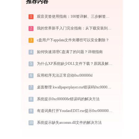
推荐内容
1
观音灵签使用指南：100签详解、三步解签法与六大场景解读
2
我的世界新手入门完全指南：从下载安装到生存第一天，一篇讲透
3
c盘用户下appdata文件夹哪些可以安全删除？
4
如何快速清理C盘满了的问题？详细指南
5
为什么XP系统缺少DLL文件下载？原因及解决方法
6
应用程序无法正常启动0xc000000d
7
桌面整理 kwallpaperplayer.exe错误码0xc0000094处理办法
8
系统提示0xc000008e错误码的解决方法
9
有道词典打开YoudaoEDIT.exe提示0xc0000002错误码怎么办
10
系统提示缺失arcomm.dll文件的解决方法