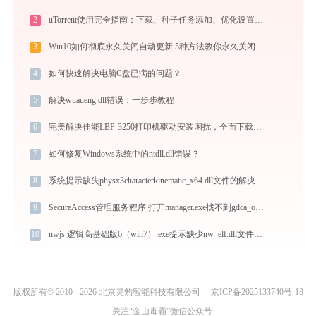
2
uTorrent使用完全指南：下载、种子任务添加、优化设置与BT客户端对比
3
Win10如何彻底永久关闭自动更新 5种方法教你永久关闭win10自动更新
4
如何快速解决电脑C盘已满的问题？
5
解决wuaueng.dll错误：一步步教程
6
完美解决佳能LBP-3250打印机驱动安装困扰，全面下载安装教程
7
如何修复Windows系统中的ntdll.dll错误？
8
系统提示缺失physx3characterkinematic_x64.dll文件的解决方法
9
SecureAccess管理服务程序 打开manager.exe找不到gdca_openssl_api.dll怎么办
10
nwjs 逻辑高基础版6（win7）.exe提示缺少nw_elf.dll文件的解决办法
版权所有© 2010 - 2026 北京灵豹智能科技有限公司
京ICP备2025133740号-18
关注“金山毒霸”微信公众号