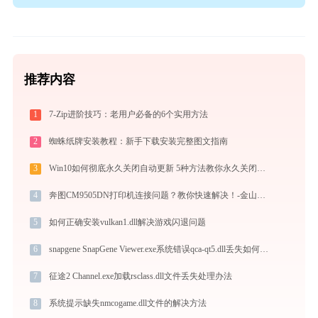
推荐内容
1
7-Zip进阶技巧：老用户必备的6个实用方法
2
蜘蛛纸牌安装教程：新手下载安装完整图文指南
3
Win10如何彻底永久关闭自动更新 5种方法教你永久关闭win10自动更新
4
奔图CM9505DN打印机连接问题？教你快速解决！-金山毒霸
5
如何正确安装vulkan1.dll解决游戏闪退问题
6
snapgene SnapGene Viewer.exe系统错误qca-qt5.dll丢失如何解决
7
征途2 Channel.exe加载rsclass.dll文件丢失处理办法
8
系统提示缺失nmcogame.dll文件的解决方法