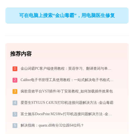
可在电脑上搜索“金山毒霸”，用电脑医生修复
推荐内容
1
金山词霸PC客户端使用教程：英语学习、翻译查词与单词记忆的一站式语言助手
2
Calibre电子书管理工具使用教程：一站式解决电子书格式转换、元数据管理与设备同步
3
疯歌音效平台VST插件/补丁安装教程_如何加载插件效果包
4
爱普生STYLUS C43UX打印机连接问题解决方法 -金山毒霸
5
富士施乐DocuPrint M218fw打印机连接问题解决方法 -金山毒霸
6
解决指南：quartz.dll有分32位跟64位吗？