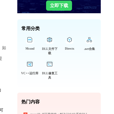
立即下载
常用分类
。如
Msxml
Directx
DLL文件下
.net合集
载
是
VC++运行库
DLL修复工
具
的
热门内容
自可