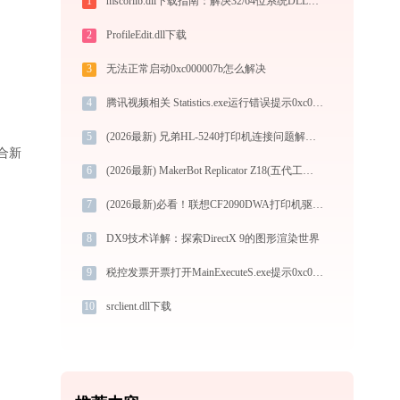
1
mscorlib.dll下载指南：解决32/64位系统DLL缺失问题 - 官方免费版
2
ProfileEdit.dll下载
3
无法正常启动0xc000007b怎么解决
4
腾讯视频相关 Statistics.exe运行错误提示0xc0000022的解决办法
5
(2026最新) 兄弟HL-5240打印机连接问题解决方法 - 金山毒霸
适合新
6
(2026最新) MakerBot Replicator Z18(五代工业型)打印机连接问题解决方法-金山毒霸
7
(2026最新)必看！联想CF2090DWA打印机驱动下载与安装的正确姿势
8
DX9技术详解：探索DirectX 9的图形渲染世界
9
税控发票开票打开MainExecuteS.exe提示0xc000000d错误码怎么办
10
srclient.dll下载