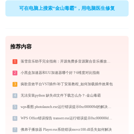
可在电脑上搜索“金山毒霸”，用电脑医生修复
推荐内容
1
落雪音乐助手完全指南：开源免费多音源聚合音乐播放器的安装、配置与使用技巧（2026最新）
2
小黑盒加速器和UU加速器哪个好？6维度对比指南
3
疯歌音效平台VST插件/补丁安装教程_如何加载插件效果包
4
无法安装python 缺失dll文件下载怎么办？-金山毒霸
5
wps看图 photolaunch.exe运行错误提示0xc000009d的解决办法
6
WPS Office错误报告 transerr.exe运行错误提示0xc000000d的解决办法
7
佛弟子播放器 Player.exe系统错误msvcr100.dll丢失如何解决