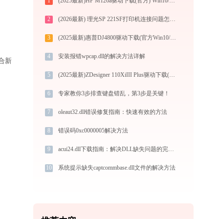
1
(2025最新)HP M126a驱动下载(官方) Win10/Win11支持
2
(2026最新) 理光SP 221SF打印机连接问题怎么解决？-金山毒霸
3
(2025最新)惠普DJ4800驱动下载(官方Win10/Win11)
4
安装报错wpcap.dll的解决方法详解
适合新
5
(2025最新)ZDesigner 110XiIII Plus驱动下载(官方) Win10/Win11
6
专家教你3步排查键盘错乱，第3步是关键！
7
oleaut32.dll错误修复指南：快速有效的方法
8
错误码0xc0000005解决方法
9
acui24.dll下载指南：解决DLL缺失问题的完整方案
10
系统提示缺失captcommbase.dll文件的解决方法