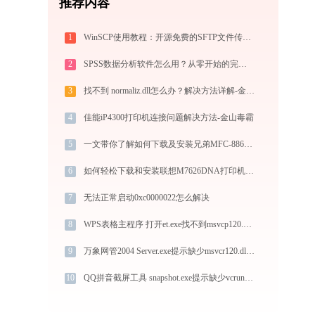
推荐内容
1
WinSCP使用教程：开源免费的SFTP文件传输工具，运维必备远程管理利器
2
SPSS数据分析软件怎么用？从零开始的完整操作指南（附实战案例）
3
找不到 normaliz.dll怎么办？解决方法详解-金山毒霸
4
佳能iP4300打印机连接问题解决方法-金山毒霸
5
一文带你了解如何下载及安装兄弟MFC-8860DN打印机驱动
6
如何轻松下载和安装联想M7626DNA打印机驱动？跟着这篇指南走
7
无法正常启动0xc0000022怎么解决
8
WPS表格主程序 打开et.exe找不到msvcp120.dll怎么办
9
万象网管2004 Server.exe提示缺少msvcr120.dll文件的解决办法
10
QQ拼音截屏工具 snapshot.exe提示缺少vcruntime140.dll文件的解决办法