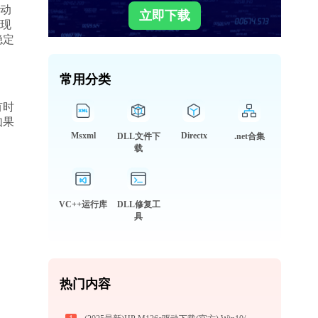
（动
立即下载
现
稳定
常用分类
有时
如果
Msxml
Directx
DLL文件下
.net合集
载
VC++运行库
DLL修复工
具
热门内容