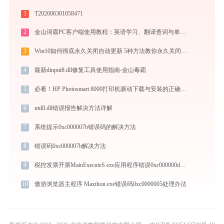
1
T202606301058471
2
金山词霸PC客户端使用教程：英语学习、翻译查词与单词记忆的一站式语言助手
3
Win10如何彻底永久关闭自动更新 5种方法教你永久关闭win10自动更新
4
最新dinput8.dll修复工具使用指南-金山毒霸
5
必看！HP Photosmart 8000打印机驱动下载与安装的正确姿势
6
ntdll.dll错误报告解决方法详解
7
系统提示0xc000007b错误码的解决方法
8
错误码0xc000007b解决方法
9
税控发票开票MainExecuteS.exe应用程序错误0xc000000d解决方法
10
傲游浏览器主程序 Maxthon.exe错误码0xc0000005处理办法