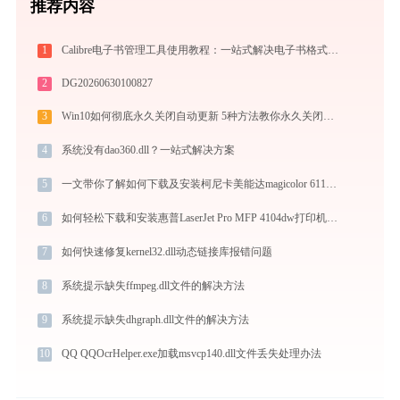
推荐内容
1
Calibre电子书管理工具使用教程：一站式解决电子书格式转换、元数据管理与设备同步
2
DG20260630100827
3
Win10如何彻底永久关闭自动更新 5种方法教你永久关闭win10自动更新
4
系统没有dao360.dll？一站式解决方案
5
一文带你了解如何下载及安装柯尼卡美能达magicolor 6110打印机驱动
6
如何轻松下载和安装惠普LaserJet Pro MFP 4104dw打印机驱动？跟着这篇指南走
7
如何快速修复kernel32.dll动态链接库报错问题
8
系统提示缺失ffmpeg.dll文件的解决方法
9
系统提示缺失dhgraph.dll文件的解决方法
10
QQ QQOcrHelper.exe加载msvcp140.dll文件丢失处理办法