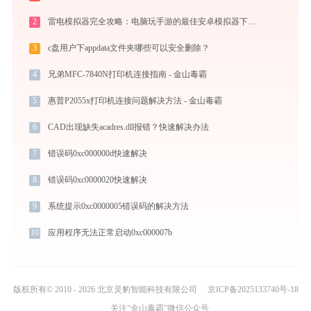
2
雷电模拟器完全攻略：电脑玩手游的最佳安卓模拟器下载安装与优化配置指南
3
c盘用户下appdata文件夹哪些可以安全删除？
4
兄弟MFC-7840N打印机连接指南 - 金山毒霸
5
惠普P2055x打印机连接问题解决方法 - 金山毒霸
6
CAD出现缺失acadres.dll报错？快速解决办法
7
错误码0xc000000d快速解决
8
错误码0xc0000020快速解决
9
系统提示0xc0000005错误码的解决方法
10
应用程序无法正常启动0xc000007b
版权所有© 2010 - 2026 北京灵豹智能科技有限公司
京ICP备2025133740号-18
关注“金山毒霸”微信公众号