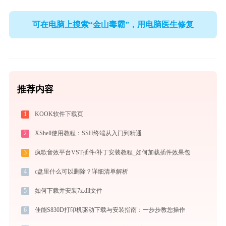
可在电脑上搜索“金山毒霸”，用电脑医生修复
推荐内容
1
KOOK软件下载页
2
XShell使用教程：SSH终端从入门到精通
3
疯歌音效平台VST插件/补丁安装教程_如何加载插件效果包
4
c盘里什么可以删除？详细清单解析
5
如何下载并安装7z.dll文件
6
佳能S830D打印机驱动下载与安装指南：一步步教您操作