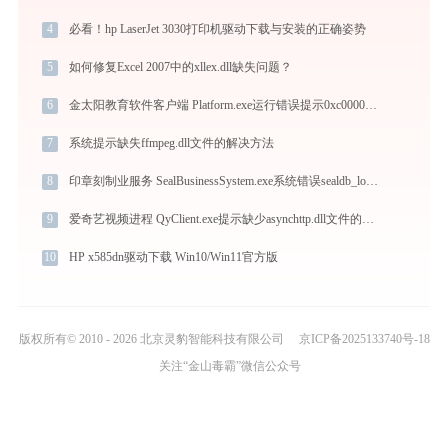
4
必看！hp LaserJet 3030打印机驱动下载与安装的正确姿势
5
如何修复Excel 2007中的xllex.dll缺失问题？
6
金太阳教育软件客户端 Platform.exe运行错误提示0xc0000025的解决办法
7
系统提示缺失ffmpeg.dll文件的解决方法
8
印章刻制业服务 SealBusinessSystem.exe系统错误sealdb_local.dll丢失如何解决
9
爱奇艺视频进程 QyClient.exe提示缺少asynchttp.dll文件的解决办法
10
HP x585dn驱动下载 Win10/Win11官方版
版权所有© 2010 - 2026 北京灵豹智能科技有限公司
京ICP备2025133740号-18
关注“金山毒霸”微信公众号