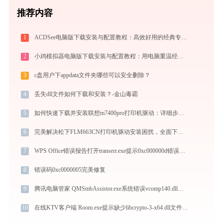
推荐内容
1
ACDSee电脑版下载安装与配置教程：高效好用的经典专业看图与图像管理工具
2
小鸡模拟器电脑版下载安装与配置教程：用电脑重温经典街机与掌机游戏
3
c盘用户下appdata文件夹哪些可以安全删除？
4
丢失dll文件如何下载和安装？-金山毒霸
5
如何快速下载并安装联想m7400pro打印机驱动：详细步骤解析
6
完美解决松下FLM663CN打印机驱动安装困扰，全面下载安装教程
7
WPS Office错误报告打开transerr.exe提示0xc000000d错误码怎么办
8
错误码0xc0000005完美修复
9
腾讯电脑管家 QMSmbAssistor.exe系统错误vcomp140.dll丢失如何解决
10
在线KTV客户端 Room.exe提示缺少libcrypto-3-x64.dll文件的解决办法