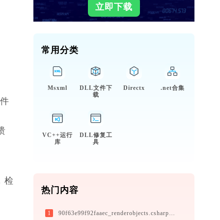
立即下载
常用分类
Msxml
DLL文件下
Directx
.net合集
载
件
溃
VC++运行
DLL修复工
库
具
，检
热门内容
1
90f63e99f92faaec_renderobjects.csharp2.dll下载