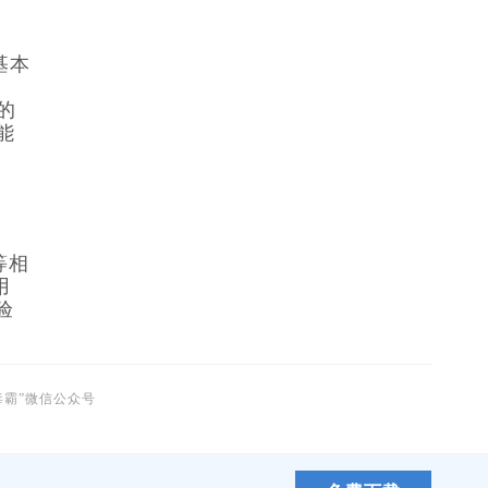
基本
的
能
等相
用
验
毒霸”微信公众号