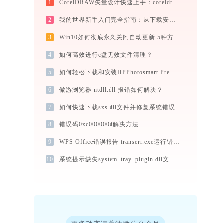
1
CorelDRAW矢量设计快速上手：coreldraw.ijinshan.com 安全绿色安装与核心技巧
2
我的世界新手入门完全指南：从下载安装到生存第一天，一篇讲透
3
Win10如何彻底永久关闭自动更新 5种方法教你永久关闭win10自动更新
4
如何高效进行c盘无效文件清理？
5
如何轻松下载和安装HPPhotosmart Premium C310a打印机驱动？跟着这篇指南走
6
傲游浏览器 ntdll.dll 报错如何解决？
7
如何快速下载sxs.dll文件并修复系统错误
8
错误码0xc000000d解决方法
9
WPS Office错误报告 transerr.exe运行错误提示0xc000000d的解决办法
10
系统提示缺失system_tray_plugin.dll文件的解决方法