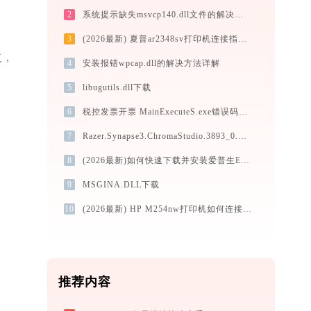
2
系统提示缺失msvcp140.dll文件的解决方法
3
(2026最新) 夏普ar2348sv打印机连接指南 -金山毒霸
复，
4
安装报错wpcap.dll的解决方法详解
5
libugutils.dll下载
6
税控发票开票 MainExecuteS.exe错误码0xc000000d处理办法
7
Razer.Synapse3.ChromaStudio.3893_0.UI.dll下载
8
(2026最新)如何快速下载并安装爱普生EPL-2020打印机驱动：详细步骤解析
9
MSGINA.DLL下载
10
(2026最新) HP M254nw打印机如何连接到电脑？ -金山毒霸
推荐内容