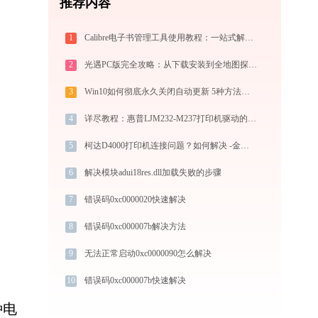
推荐内容
1
Calibre电子书管理工具使用教程：一站式解决电子书格式转换、元数据管理与设备同步
2
光遇PC版完全攻略：从下载安装到全地图探索的新手入门指南（2026最新）
3
Win10如何彻底永久关闭自动更新 5种方法教你永久关闭win10自动更新
4
详尽教程：惠普LJM232-M237打印机驱动的正确下载与安装方式
5
柯达D4000打印机连接问题？如何解决 -金山毒霸
6
解决模块adui18res.dll加载失败的步骤
7
错误码0xc0000020快速解决
8
错误码0xc000007b解决方法
9
无法正常启动0xc0000090怎么解决
10
错误码0xc000007b快速解决
种电