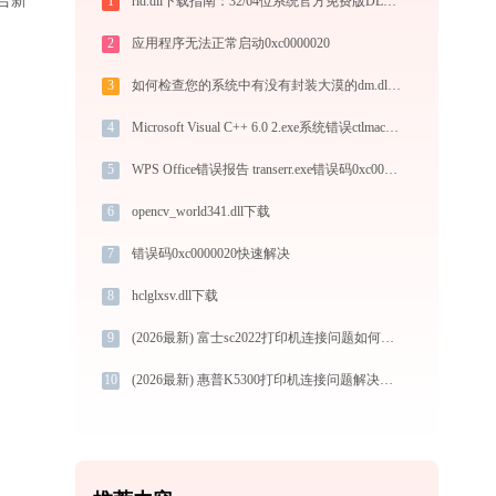
1
rld.dll下载指南：32/64位系统官方免费版DLL文件修复教程
2
应用程序无法正常启动0xc0000020
3
如何检查您的系统中有没有封装大漠的dm.dll？
4
Microsoft Visual C++ 6.0 2.exe系统错误ctlmach.dll丢失如何解决
5
WPS Office错误报告 transerr.exe错误码0xc000000d处理办法
6
opencv_world341.dll下载
7
错误码0xc0000020快速解决
8
hclglxsv.dll下载
9
(2026最新) 富士sc2022打印机连接问题如何解决？-金山毒霸
10
(2026最新) 惠普K5300打印机连接问题解决方法 - 金山毒霸