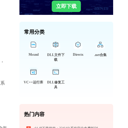
立即下载
常用分类
Msxml
Directx
DLL文件下
.net合集
载
动，
VC++运行库
DLL修复工
查系
具
热门内容
适合新