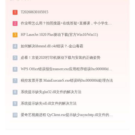
1
T20260630105915
2
作业帮怎么用？拍照搜题+在线答疑+直播课，中小学生辅导全攻略
3
HP LaserJet 1020 Plus驱动下载(官方Win10/Win11)
4
如何解决libmmd.dll c4d错误？-金山毒霸
5
必看！京瓷2020打印机驱动下载与安装的正确姿势
6
WPS Office错误报告transerr.exe应用程序错误0xc000000d解决方法
7
税控发票开票 MainExecuteS.exe错误码0xc000000d处理办法
8
系统提示缺失glut32.dll文件的解决方法
9
系统提示缺失sdl.dll文件的解决方法
10
爱奇艺视频进程 QyClient.exe提示缺少asynchttp.dll文件的解决办法