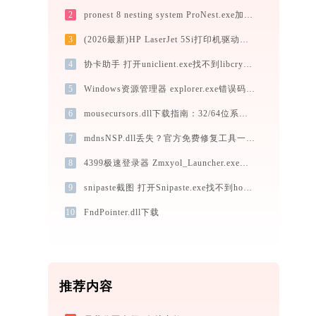
2
pronest 8 nesting system ProNest.exe加载hasp_windows_x64_78407.dll文件丢失处理办法
3
(2026最新)HP LaserJet 5Si打印机驱动下载与安装教程：新手也能轻松搞定
4
协卡助手 打开uniclient.exe找不到libcrypto-1_1.dll怎么办
5
Windows资源管理器 explorer.exe错误码0xc0000024处理办法
6
mousecursors.dll下载指南：32/64位系统官方免费版获取方法
7
mdnsNSP.dll丢失？官方免费修复工具一键解决32/64位系统问题
8
4399极速登录器 Zmxyol_Launcher.exe加载gdiplus.dll文件丢失处理办法
9
snipaste截图 打开Snipaste.exe找不到hoedown.dll怎么办
10
FndPointer.dll下载
推荐内容