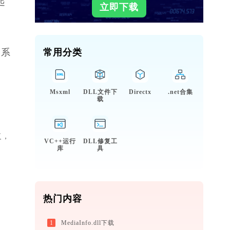
起
立即下载
动系
常用分类
Msxml
DLL文件下
Directx
.net合集
载
复，
VC++运行
DLL修复工
库
具
热门内容
1
MediaInfo.dll下载