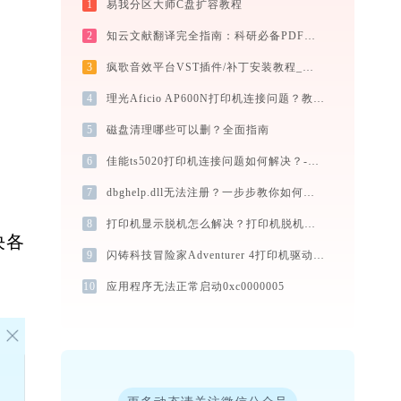
1
易我分区大师C盘扩容教程
2
知云文献翻译完全指南：科研必备PDF文献翻译与双语对照阅读效率工具（2026最新）
3
疯歌音效平台VST插件/补丁安装教程_如何加载插件效果包
4
理光Aficio AP600N打印机连接问题？教你快速解决 - 金山毒霸
5
磁盘清理哪些可以删？全面指南
6
佳能ts5020打印机连接问题如何解决？-金山毒霸
7
dbghelp.dll无法注册？一步步教你如何解决
8
打印机显示脱机怎么解决？打印机脱机修复详细教程
决各
9
闪铸科技冒险家Adventurer 4打印机驱动安装不再难，跟着这些步骤一学就会
10
应用程序无法正常启动0xc0000005