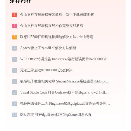
推荐内容
1
金山文档在线表格安装教程：新手下载步骤图解
2
金山文档在线表格在线协作完整实战教程
3
联想LJ5700打印机连接问题解决方法 - 金山毒霸
4
Apache停止工作ntdll.dll解决方法解析
5
WPS Office错误报告 transerr.exe运行错误提示0xc000000d的解决办法
6
无法正常启动0xc0000006怎么解决
7
极域电子教室相关程序 StudentMain.exe系统错误libtdprochook10.dll丢失如何解决
8
Visual Studio Code 打开Code.exe找不到libgcc_s_dw2-1.dll怎么办
9
锐捷网络插件工具 Plugin.exe加载gdiplus.dll文件丢失处理办法
10
驱动精灵 打开dgpdf.exe找不到qt5core.dll怎么办