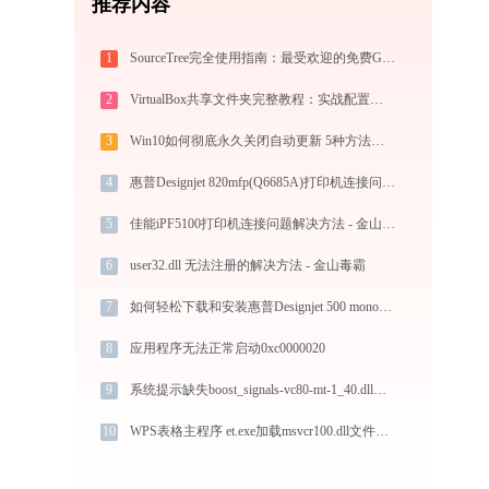
推荐内容
1
SourceTree完全使用指南：最受欢迎的免费Git GUI客户端从入门到精通（2026最新）
2
VirtualBox共享文件夹完整教程：实战配置与故障排查
3
Win10如何彻底永久关闭自动更新 5种方法教你永久关闭win10自动更新
4
惠普Designjet 820mfp(Q6685A)打印机连接问题解决方法
5
佳能iPF5100打印机连接问题解决方法 - 金山毒霸
6
user32.dll 无法注册的解决方法 - 金山毒霸
7
如何轻松下载和安装惠普Designjet 500 mono(42英寸)(C7770E)打印机驱动？跟着这篇指南走
8
应用程序无法正常启动0xc0000020
9
系统提示缺失boost_signals-vc80-mt-1_40.dll文件的解决方法
10
WPS表格主程序 et.exe加载msvcr100.dll文件丢失处理办法