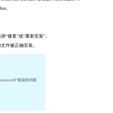
us。
选择“修复”或“重新安装”。
dll文件被正确安装。