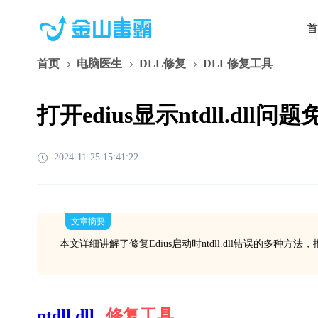
首
首页
电脑医生
DLL修复
DLL修复工具
打开edius显示ntdll.dl
2024-11-25 15:41:22
文章摘要
本文详细讲解了修复Edius启动时ntdll.dll错误的多
ntdll.dll
修复工具