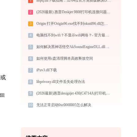
1
libpq.dll下载指南：32/64位官方免费版解决DLL缺失问题
2
(2026最新) 惠普Deskjet 9808打印机连接问题解决方法 -金山毒霸
3
Origin 打开Origin96.exe找不到okutil96.dll怎么办
4
电脑找不到wifi？不显示wifi网络？- 官方最新解决方案
5
如何解决黑神话悟空AkSoundEngineDLL.dll丢失问题
6
如何使用c盘清理脚本高效释放空间
7
iPuv3.dll下载
失或
8
libprivoxy.dll文件丢失处理办法
9
(2026最新)惠普designjet 430(C4714A)打印机驱动安装不再难，跟着这些步骤一学就会
ll
10
无法正常启动0xc0000005怎么解决