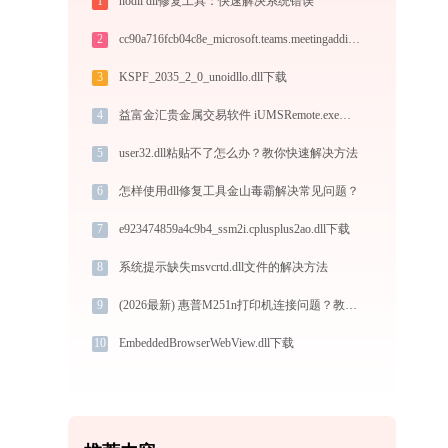
1
hodll dll修复工具：快速解决系统错误
2
cc90a716fcb04c8e_microsoft.teams.meetingaddin.dll下载
3
KSPF_2035_2_0_unoidllo.dll下载
4
益富金汇贵金属交易软件 iUMSRemote.exe提示缺少umsmodule9.dll文件的解决办法
5
user32.dll粘贴不了怎么办？教你快速解决方法
6
怎样使用dll修复工具金山毒霸解决常见问题？
7
e923474859a4c9b4_ssm2i.cplusplus2ao.dll下载
8
系统提示缺失msvcrtd.dll文件的解决方法
9
(2026最新) 惠普M251n打印机连接问题？教你解决 - 金山毒霸
10
EmbeddedBrowserWebView.dll下载