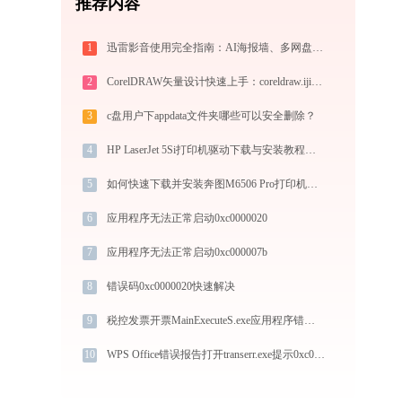
推荐内容
1
迅雷影音使用完全指南：AI海报墙、多网盘直放、跨端同步，不止于播放器
2
CorelDRAW矢量设计快速上手：coreldraw.ijinshan.com 安全绿色安装与核心技巧
3
c盘用户下appdata文件夹哪些可以安全删除？
4
HP LaserJet 5Si打印机驱动下载与安装教程：新手也能轻松搞定
5
如何快速下载并安装奔图M6506 Pro打印机驱动：详细步骤解析
6
应用程序无法正常启动0xc0000020
7
应用程序无法正常启动0xc000007b
8
错误码0xc0000020快速解决
9
税控发票开票MainExecuteS.exe应用程序错误0xc000000d解决方法
10
WPS Office错误报告打开transerr.exe提示0xc000000d错误码怎么办