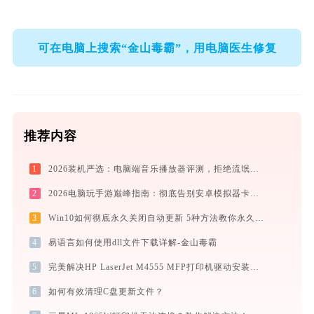
可在电脑上搜索“金山毒霸”，用电脑医生修复
推荐内容
1
2026装机严选：电脑端音乐播放器评测，拒绝流氓捆绑，还原极致无损心流音质
2
2026电脑玩手游巅峰指南：彻底告别安卓模拟器卡顿与捆绑，体验官方原生多端互通
3
Win10如何彻底永久关闭自动更新 5种方法教你永久关闭win10自动更新
4
易语言如何使用dll文件下载详解-金山毒霸
5
完美解决HP LaserJet M4555 MFP打印机驱动安装困扰，全面下载安装教程
6
如何有效清理C盘更新文件？