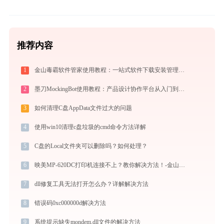
推荐内容
1
金山毒霸软件管家使用教程：一站式软件下载安装管理，让电脑始终保持最佳状态
2
墨刀MockingBot使用教程：产品设计协作平台从入门到精通
3
如何清理C盘AppData文件过大的问题
4
使用win10清理c盘垃圾的cmd命令方法详解
5
C盘的Local文件夹可以删除吗？如何处理？
6
映美MP-620DC打印机连接不上？教你解决方法！-金山毒霸
7
dll修复工具无法打开怎么办？详解解决方法
8
错误码0xc000000d解决方法
9
系统提示缺失mondem.dll文件的解决方法