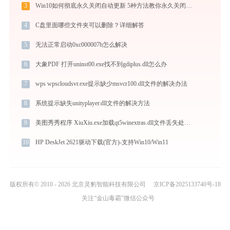
3
Win10如何彻底永久关闭自动更新 5种方法教你永久关闭win10自动更新
4
C盘里面哪些文件夹可以删除？详细解答
5
无法正常启动0xc000007b怎么解决
6
大象PDF 打开uninst00.exe找不到gdiplus.dll怎么办
7
wps wpscloudsvr.exe提示缺少msvcr100.dll文件的解决办法
8
系统提示缺失unityplayer.dll文件的解决方法
9
美图秀秀程序 XiuXiu.exe加载qt5winextras.dll文件丢失处理办法
10
HP DeskJet 2621驱动下载(官方)-支持Win10/Win11
版权所有© 2010 - 2026 北京灵豹智能科技有限公司
京ICP备2025133740号-18
关注“金山毒霸”微信公众号