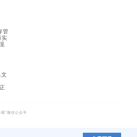
存管
而实
现
L文
法正
毒霸”微信公众号