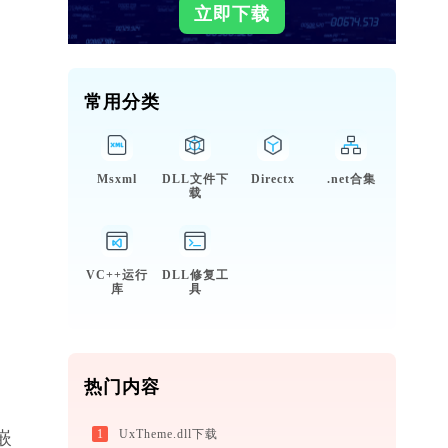
立即下载
常用分类
Msxml
DLL文件下
Directx
.net合集
载
VC++运行
DLL修复工
库
具
热门内容
1
UxTheme.dll下载
嵌