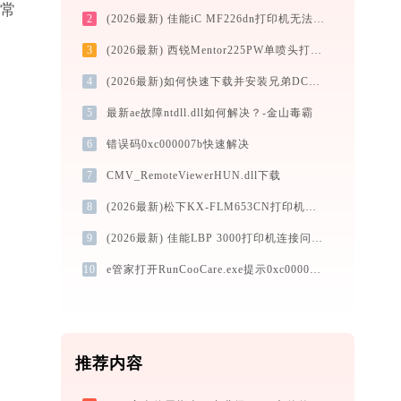
正常
2
(2026最新) 佳能iC MF226dn打印机无法连接？教你如何解决 -金山毒霸
3
(2026最新) 西锐Mentor225PW单喷头打印机连接问题解决方法 - 金山毒霸
4
(2026最新)如何快速下载并安装兄弟DCP-7190DW打印机驱动：详细步骤解析
5
最新ae故障ntdll.dll如何解决？-金山毒霸
6
错误码0xc000007b快速解决
7
CMV_RemoteViewerHUN.dll下载
8
(2026最新)松下KX-FLM653CN打印机驱动下载与安装指南：一步步教您操作
9
(2026最新) 佳能LBP 3000打印机连接问题解决攻略 - 金山毒霸
10
e管家打开RunCooCare.exe提示0xc000007b错误码怎么办
推荐内容