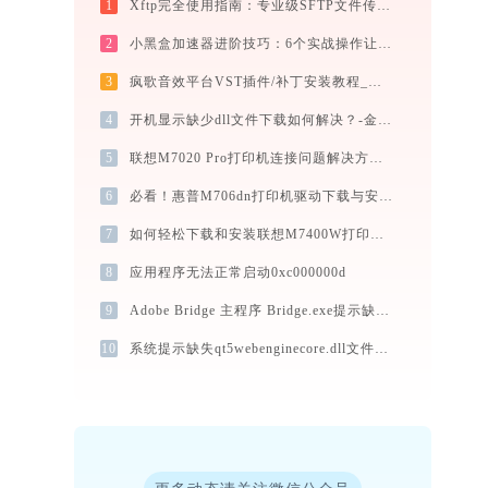
1
Xftp完全使用指南：专业级SFTP文件传输工具从安装到精通（2026最新）
2
小黑盒加速器进阶技巧：6个实战操作让效率翻倍
3
疯歌音效平台VST插件/补丁安装教程_如何加载插件效果包
4
开机显示缺少dll文件下载如何解决？-金山毒霸
5
联想M7020 Pro打印机连接问题解决方法 - 金山毒霸
6
必看！惠普M706dn打印机驱动下载与安装的正确姿势
7
如何轻松下载和安装联想M7400W打印机驱动？跟着这篇指南走
8
应用程序无法正常启动0xc000000d
9
Adobe Bridge 主程序 Bridge.exe提示缺少amtlib.dll文件的解决办法
10
系统提示缺失qt5webenginecore.dll文件的解决方法