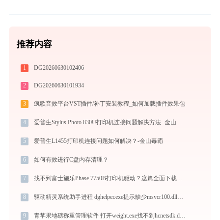
推荐内容
1
DG20260630102406
2
DG20260630101934
3
疯歌音效平台VST插件/补丁安装教程_如何加载插件效果包
4
爱普生Stylus Photo 830U打印机连接问题解决方法 -金山毒霸
5
爱普生L1455打印机连接问题如何解决？-金山毒霸
6
如何有效进行C盘内存清理？
7
找不到富士施乐Phase 7750B打印机驱动？这篇全面下载安装指南帮到你
8
驱动精灵系统助手进程 dghelper.exe提示缺少msvcr100.dll文件的解决办法
9
青苹果地磅称重管理软件 打开weight.exe找不到hcnetsdk.dll怎么办