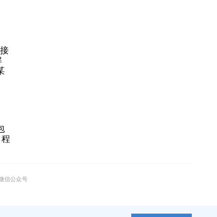
序接
解
某
。
包
用程
”微信公众号