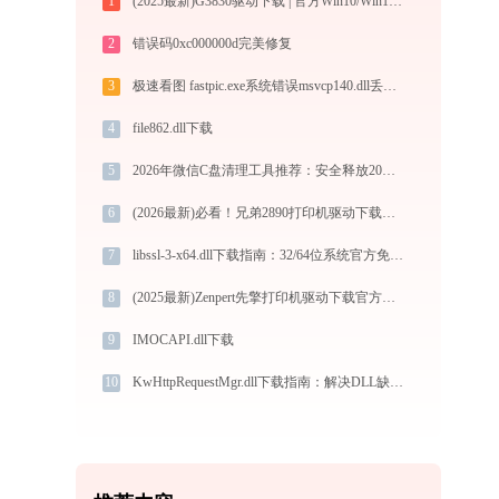
1
(2025最新)G3830驱动下载 | 官方Win10/Win11兼容
2
错误码0xc000000d完美修复
3
极速看图 fastpic.exe系统错误msvcp140.dll丢失如何解决
4
file862.dll下载
5
2026年微信C盘清理工具推荐：安全释放20G，聊天记录绝不丢
6
(2026最新)必看！兄弟2890打印机驱动下载与安装的正确姿势
7
libssl-3-x64.dll下载指南：32/64位系统官方免费解决方案
8
(2025最新)Zenpert先擎打印机驱动下载官方支持Win10/Win11
9
IMOCAPI.dll下载
10
KwHttpRequestMgr.dll下载指南：解决DLL缺失问题的完整教程 - 32/64位官方免费版