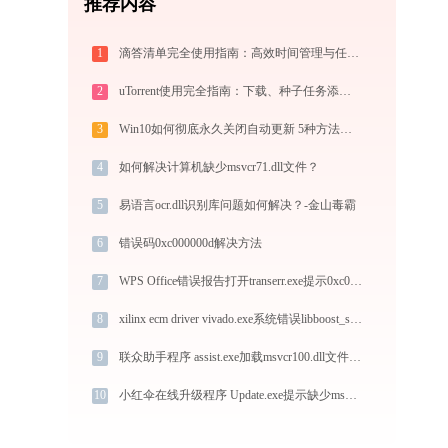
推荐内容
1
滴答清单完全使用指南：高效时间管理与任务规划工具，让你的每一天井井有条
2
uTorrent使用完全指南：下载、种子任务添加、优化设置与BT客户端对比
3
Win10如何彻底永久关闭自动更新 5种方法教你永久关闭win10自动更新
4
如何解决计算机缺少msvcr71.dll文件？
5
易语言ocr.dll识别库问题如何解决？-金山毒霸
6
错误码0xc000000d解决方法
7
WPS Office错误报告打开transerr.exe提示0xc000000d错误码怎么办
8
xilinx ecm driver vivado.exe系统错误libboost_signals.dll丢失如何解决
9
联众助手程序 assist.exe加载msvcr100.dll文件丢失处理办法
10
小红伞在线升级程序 Update.exe提示缺少msvcr100.dll文件的解决办法