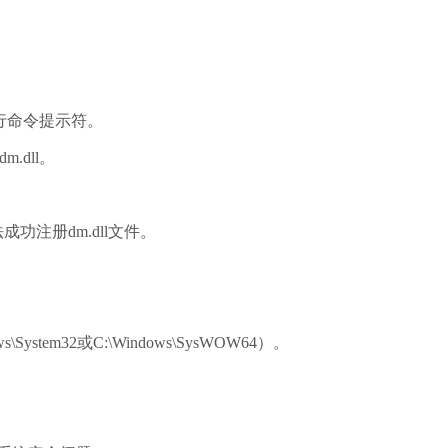
身份运行命令提示符。
.dll。
注册dm.dll文件。
ystem32或C:\Windows\SysWOW64）。